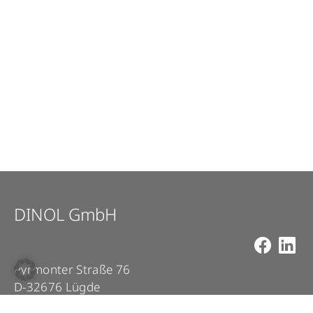
DINOL GmbH
Pyrmonter Straße 76
D-32676 Lügde
+49 5281 – 982 980