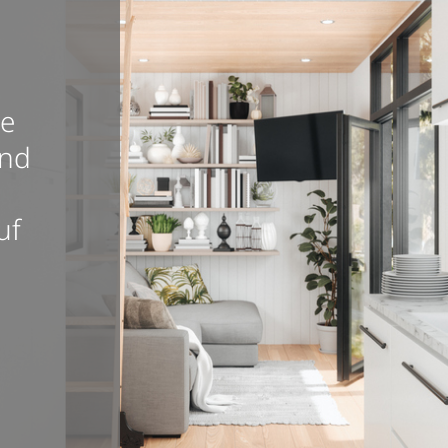
te
und
uf