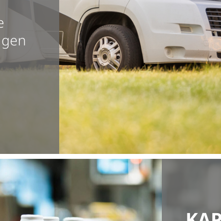
e
ngen
KAP