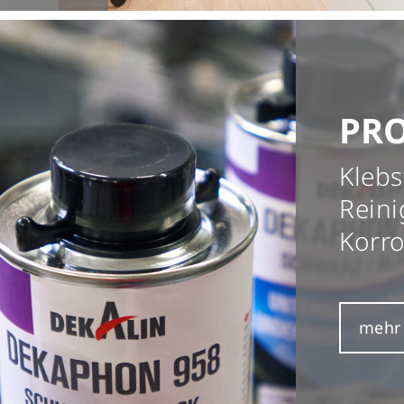
PR
Klebs
Reini
Korro
mehr 