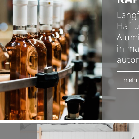
Langf
Haft
Alum
in ma
autom
mehr 