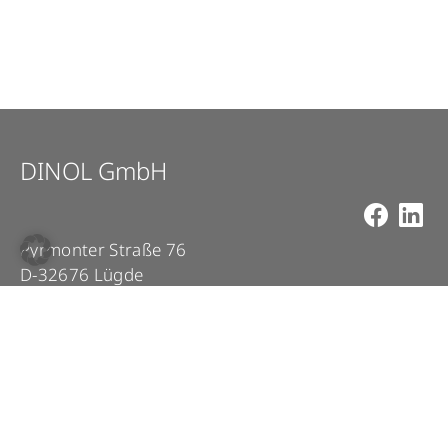
DINOL GmbH
Pyrmonter Straße 76
D-32676 Lügde
+49 5281 – 982 980
+49 5281 – 982 9860
info@dinol.com
Impressum
Datenschutz
Kontakt