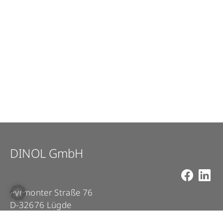
DINOL GmbH
Pyrmonter Straße 76
D-32676 Lügde
+49 5281 – 982 980