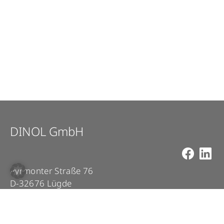
DINOL GmbH
Pyrmonter Straße 76
D-32676 Lügde
+49 5281 – 982 980
+49 5281 – 982 9860
info@dinol.com